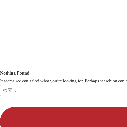
Nothing Found
It seems we can’t find what you’re looking for. Perhaps searching can 
検
索: